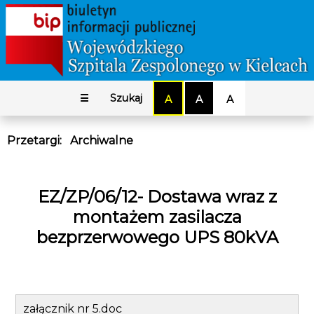
☰
Szukaj
A
A
A
Przetargi
:
Archiwalne
EZ/ZP/06/12- Dostawa wraz z
montażem zasilacza
bezprzerwowego UPS 80kVA
załącznik nr 5.doc