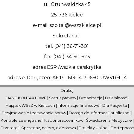
ul. Grunwaldzka 45
25-736 Kielce
e-mail: szpital@wszzkielce.pl
Sekretariat :
tel. (041) 36-71-301
fax. (041) 34-50-623
adres ESP /wszkielce/skrytka
adres e-Doręczeń: AE:PL-61904-70660-UWVRH-14
Drukuj
DANE KONTAKTOWE
|
Status prawny
|
Organizacja
|
Działalność
|
Majątek WSzZ w Kielcach
|
Informacje finansowe
|
Dla Pacjenta
|
Przyjmowanie i załatwianie spraw
|
Dostęp do informacji publicznej
|
Kontrole zewnętrzne
|
Nabór pracowników
|
Świadczenia Medyczne
|
Przetargi
|
Sprzedaż, najem, dzierżawa
|
Projekty Unijne
|
Dostępność