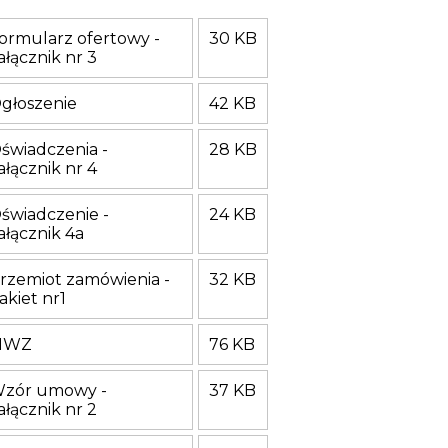
ormularz ofertowy -
30 KB
ałącznik nr 3
głoszenie
42 KB
świadczenia -
28 KB
ałącznik nr 4
świadczenie -
24 KB
ałącznik 4a
rzemiot zamówienia -
32 KB
akiet nr1
IWZ
76 KB
zór umowy -
37 KB
ałącznik nr 2