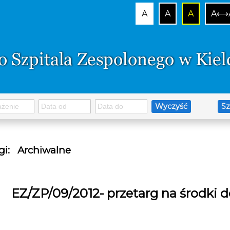
A
A
A
A⟷
Wyczyść
Sz
gi
:
Archiwalne
EZ/ZP/09/2012- przetarg na środki d