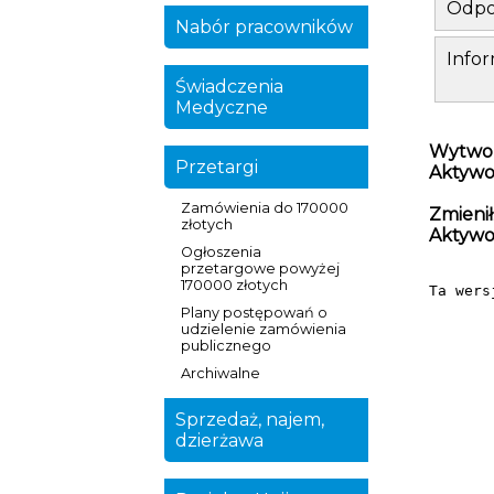
Odpo
Nabór pracowników
Infor
Świadczenia
Medyczne
Wytwor
Przetargi
Aktywo
Zamówienia do 170000
Zmienił
złotych
Aktywo
Ogłoszenia
przetargowe powyżej
170000 złotych
Ta wers
Plany postępowań o
udzielenie zamówienia
publicznego
Archiwalne
Sprzedaż, najem,
dzierżawa