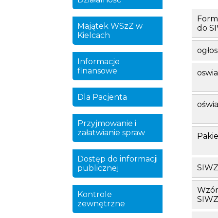
Formu
Majątek WSzZ w
do S
Kielcach
ogłos
Informacje
finansowe
oswia
Dla Pacjenta
oświa
Przyjmowanie i
załatwianie spraw
Pakie
Dostęp do informacji
SIWZ 
publicznej
Wzór
Kontrole
SIWZ
zewnętrzne