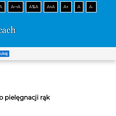
A
A
A
A⇅A
A
A
A+
A
A-
⟷
⇅
ukaj
o pielęgnacji rąk