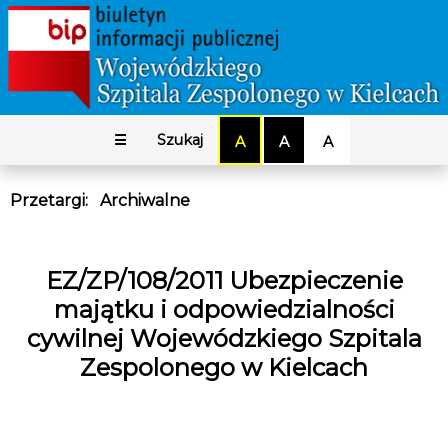
☰
Szukaj
A
A
A
Przetargi
:
Archiwalne
EZ/ZP/108/2011 Ubezpieczenie
majątku i odpowiedzialności
cywilnej Wojewódzkiego Szpitala
Zespolonego w Kielcach