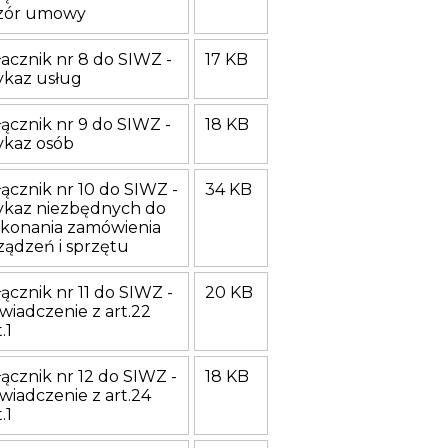
ór umowy
łacznik nr 8 do SIWZ -
17 KB
kaz usług
łącznik nr 9 do SIWZ -
18 KB
kaz osób
łącznik nr 10 do SIWZ -
34 KB
kaz niezbędnych do
konania zamówienia
ządzeń i sprzętu
łącznik nr 11 do SIWZ -
20 KB
wiadczenie z art.22
.1
łącznik nr 12 do SIWZ -
18 KB
wiadczenie z art.24
.1