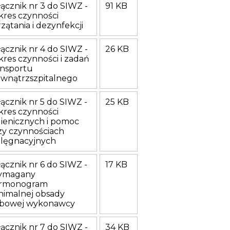
łącznik nr 3 do SIWZ -
91 KB
kres czynności
rzątania i dezynfekcji
łącznik nr 4 do SIWZ -
26 KB
kres czynności i zadań
ansportu
wnątrzszpitalnego
łącznik nr 5 do SIWZ -
25 KB
kres czynności
gienicznych i pomoc
zy czynnościach
elęgnacyjnych
łącznik nr 6 do SIWZ -
17 KB
ymagany
rmonogram
nimalnej obsady
bowej wykonawcy
łącznik nr 7 do SIWZ -
34 KB