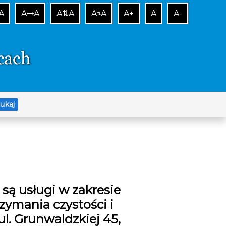
A
A
A
A⇅A
A
A
A+
A
A-
⟷
⇅
ukaj
ą usługi w zakresie
zymania czystości i
l. Grunwaldzkiej 45,