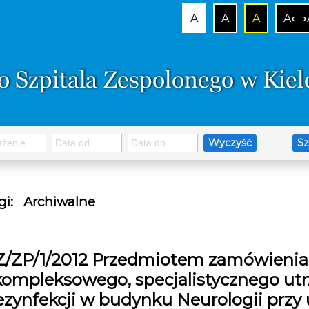
A
A
A
A⟷
Wyczyść
Sz
gi
:
Archiwalne
Z/ZP/1/2012 Przedmiotem zamówienia s
kompleksowego, specjalistycznego utr
zynfekcji w budynku Neurologii przy u