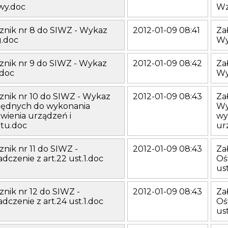
y.doc
Wz
znik nr 8 do SIWZ - Wykaz
2012-01-09 08:41
Za
g.doc
Wy
znik nr 9 do SIWZ - Wykaz
2012-01-09 08:42
Za
.doc
Wy
znik nr 10 do SIWZ - Wykaz
2012-01-09 08:43
Za
będnych do wykonania
Wy
wienia urządzeń i
wy
ętu.doc
ur
znik nr 11 do SIWZ -
2012-01-09 08:43
Za
dczenie z art.22 ust.1.doc
Oś
Samodzielny Publiczny Zakład Opieki Zdrowotnej
ust
ul. Grunwaldzka 45
25-736 Kielce
znik nr 12 do SIWZ -
2012-01-09 08:43
Za
e-mail: szpital@wszzkielce.pl
dczenie z art.24 ust.1.doc
Oś
ust
Sekretariat :
tel. (041) 36-71-301