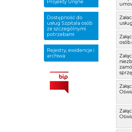
Projekty Unijne
umow
Dostępność do
Załac
usług Szpitala osób
usłu
ze szczególnymi
potrzebami
Załąc
osób
Rejestry, ewidencje i
archiwa
Załąc
niez
zamó
sprz
Załąc
Oświa
Załąc
Oświa