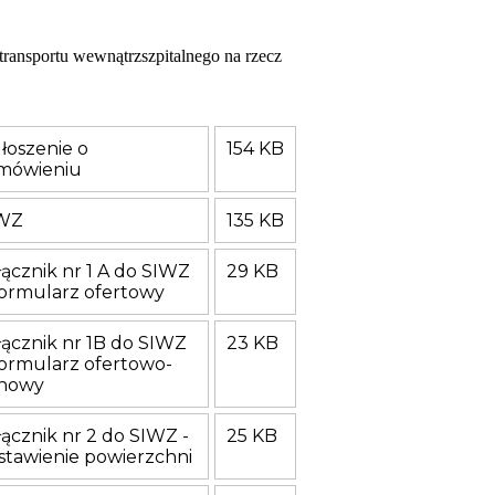
transportu wewnątrzszpitalnego na rzecz
łoszenie o
154 KB
mówieniu
WZ
135 KB
łącznik nr 1 A do SIWZ
29 KB
Formularz ofertowy
łącznik nr 1B do SIWZ
23 KB
Formularz ofertowo-
nowy
łącznik nr 2 do SIWZ -
25 KB
stawienie powierzchni