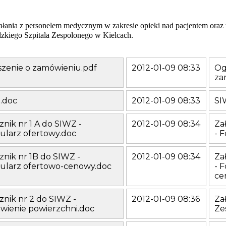
ałania z personelem medycznym w zakresie opieki nad pacjentem oraz 
kiego Szpitala Zespolonego w Kielcach.
szenie o zamówieniu.pdf
2012-01-09 08:33
Og
za
.doc
2012-01-09 08:33
SI
znik nr 1 A do SIWZ -
2012-01-09 08:34
Za
ularz ofertowy.doc
- 
znik nr 1B do SIWZ -
2012-01-09 08:34
Za
ularz ofertowo-cenowy.doc
- 
ce
znik nr 2 do SIWZ -
2012-01-09 08:36
Za
wienie powierzchni.doc
Ze