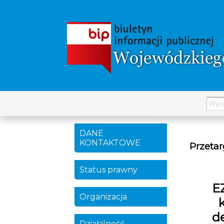
DANE
KONTAKTOWE
Przetar
Status prawny
E
Organizacja
de
Działalność