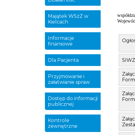
współdzi
Majątek WSzZ w
Wojewódz
Kielcach
Informacje
Ogło
finansowe
Dla Pacjenta
SIWZ
Załąc
Przyjmowanie i
Form
załatwianie spraw
Załąc
Dostęp do informacji
Form
publicznej
Załąc
Kontrole
Zesta
zewnętrzne