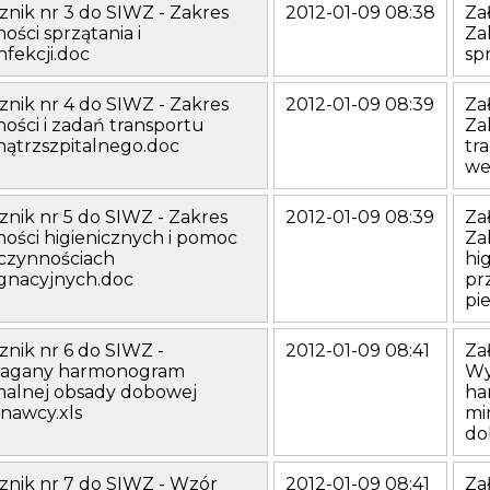
znik nr 3 do SIWZ - Zakres
2012-01-09 08:38
Za
ości sprzątania i
Za
fekcji.doc
sp
znik nr 4 do SIWZ - Zakres
2012-01-09 08:39
Za
ości i zadań transportu
Za
ątrzszpitalnego.doc
tr
we
znik nr 5 do SIWZ - Zakres
2012-01-09 08:39
Za
ości higienicznych i pomoc
Za
 czynnościach
hi
ęgnacyjnych.doc
pr
pi
znik nr 6 do SIWZ -
2012-01-09 08:41
Za
gany harmonogram
W
malnej obsady dobowej
ha
nawcy.xls
mi
do
znik nr 7 do SIWZ - Wzór
2012-01-09 08:41
Za