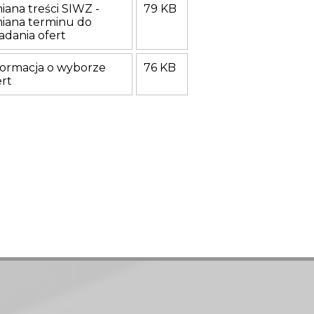
iana treści SIWZ -
79 KB
iana terminu do
ładania ofert
formacja o wyborze
76 KB
ert