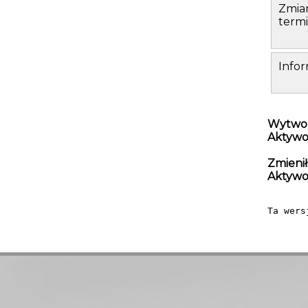
Zmian
termi
Infor
Wytwor
Aktywo
Zmienił
Aktywo
Ta wers