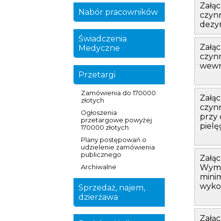
Załąc
Nabór pracowników
czynn
dezyn
Świadczenia
Załąc
Medyczne
czynn
wewn
Przetargi
Zamówienia do 170000
Załąc
złotych
czynn
Ogłoszenia
przy
przetargowe powyżej
piel
170000 złotych
Plany postępowań o
udzielenie zamówienia
publicznego
Załąc
Wyma
Archiwalne
mini
wyko
Sprzedaż, najem,
dzierżawa
Załąc