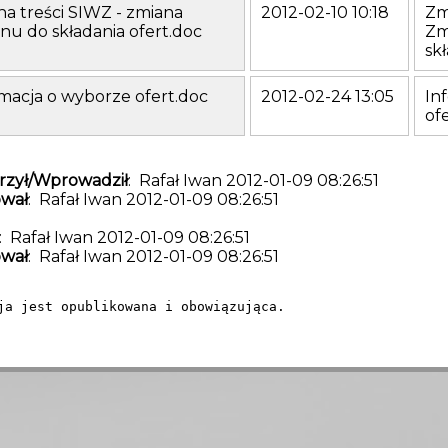
a treści SIWZ - zmiana
2012-02-10 10:18
Zm
fax. (041) 34-50-623
nu do składania ofert.doc
Zm
adres ESP /wszkielce/skrytka
sk
adres e-Doręczeń: AE:PL-61904-70660-UWVRH-14
macja o wyborze ofert.doc
2012-02-24 13:05
In
of
zył/Wprowadził
: Rafał Iwan 2012-01-09 08:26:51
wał
: Rafał Iwan 2012-01-09 08:26:51
: Rafał Iwan 2012-01-09 08:26:51
wał
: Rafał Iwan 2012-01-09 08:26:51
ja jest opublikowana i obowiązująca.