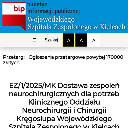
☰
Szukaj
A
A
A
Przetargi
:
Ogłoszenia przetargowe powyżej 170000
złotych
EZ/1/2025/MK Dostawa zespoleń
neurochirurgicznych dla potrzeb
Klinicznego Oddziału
Neurochirurgii i Chirurgii
Kręgosłupa Wojewódzkiego
Szpitala Zespolonego w Kielcach