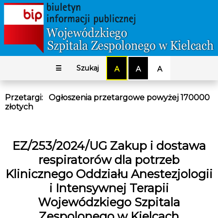
☰
Szukaj
A
A
A
Przetargi
:
Ogłoszenia przetargowe powyżej 170000
złotych
EZ/253/2024/UG Zakup i dostawa
respiratorów dla potrzeb
Klinicznego Oddziału Anestezjologii
i Intensywnej Terapii
Wojewódzkiego Szpitala
Zespolonego w Kielcach