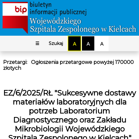
☰
Szukaj
A
A
A
Przetargi
:
Ogłoszenia przetargowe powyżej 170000
złotych
EZ/6/2025/RŁ "Sukcesywne dostawy
materiałów laboratoryjnych dla
potrzeb Laboratorium
Diagnostycznego oraz Zakładu
Mikrobiologii Wojewódzkiego
Szpitala Zespolonego w Kielcach"