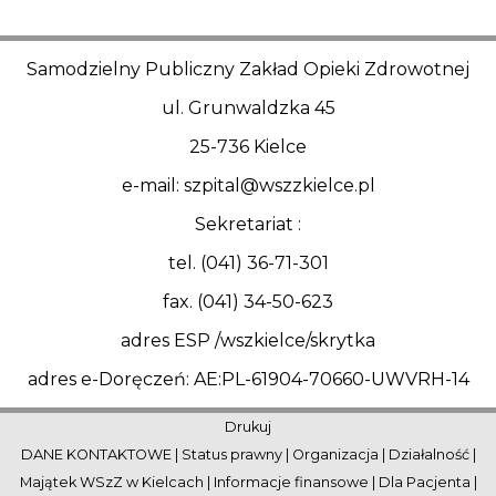
Samodzielny Publiczny Zakład Opieki Zdrowotnej
ul. Grunwaldzka 45
25-736 Kielce
e-mail: szpital@wszzkielce.pl
Sekretariat :
tel. (041) 36-71-301
fax. (041) 34-50-623
adres ESP /wszkielce/skrytka
adres e-Doręczeń: AE:PL-61904-70660-UWVRH-14
Drukuj
DANE KONTAKTOWE
|
Status prawny
|
Organizacja
|
Działalność
|
Majątek WSzZ w Kielcach
|
Informacje finansowe
|
Dla Pacjenta
|