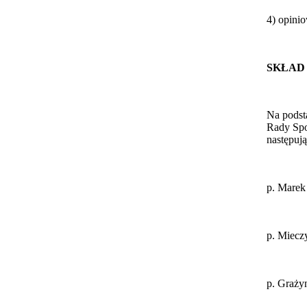
4) opini
SKŁAD
Na podst
Rady Spo
następuj
p. Marek
p. Miecz
p. Graży