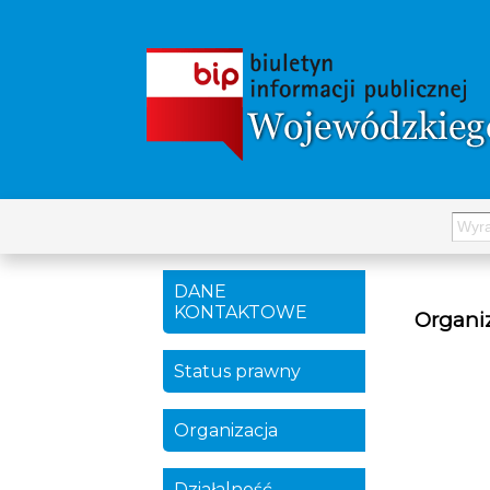
DANE
KONTAKTOWE
Organi
Status prawny
Organizacja
Działalność