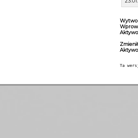
23.01
Wytwor
Wprowa
Aktywo
Zmienił
Aktywo
Ta wers