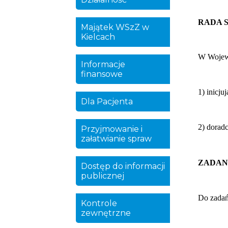
RADA 
Majątek WSzZ w
Kielcach
W Wojewó
Informacje
finansowe
1) inicj
Dla Pacjenta
2) dorad
Przyjmowanie i
załatwianie spraw
ZADAN
Dostęp do informacji
publicznej
Do zadań
Kontrole
zewnętrzne