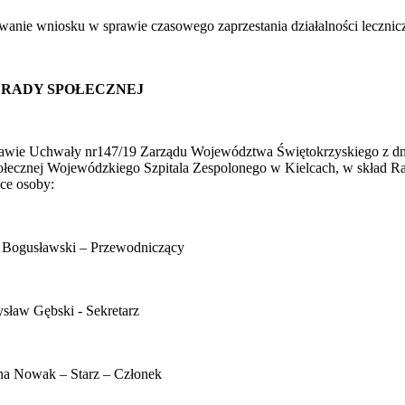
owanie wniosku w sprawie czasowego zaprzestania działalności lecznicz
 RADY SPOŁECZNEJ
awie Uchwały nr147/19 Zarządu Województwa Świętokrzyskiego z dni
łecznej Wojewódzkiego Szpitala Zespolonego w Kielcach, w skład Ra
ące osoby:
 Bogusławski – Przewodniczący
ysław Gębski - Sekretarz
na Nowak – Starz – Członek
Samodzielny Publiczny Zakład Opieki Zdrowotnej