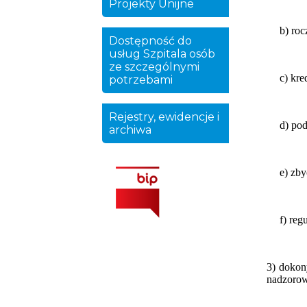
Projekty Unijne
b) ro
Dostępność do
usług Szpitala osób
ze szczególnymi
c) kr
potrzebami
Rejestry, ewidencje i
d) pod
archiwa
e) zb
f) reg
3) dokon
nadzoro