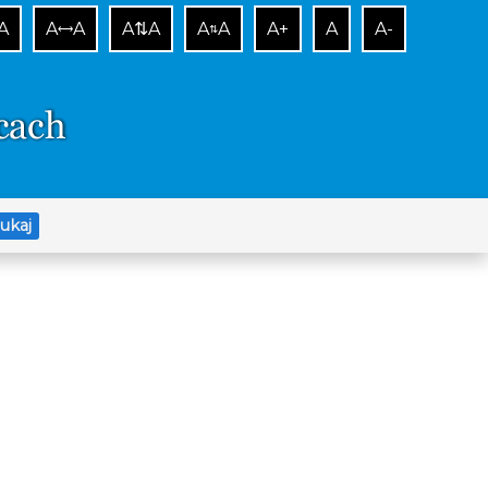
A
A
A
A⇅A
A
A
A+
A
A-
⟷
⇅
ukaj