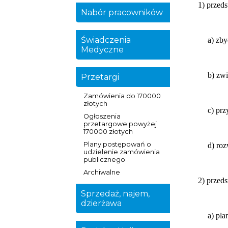
1) przed
Nabór pracowników
Świadczenia
a) zb
Medyczne
b) zwi
Przetargi
Zamówienia do 170000
złotych
c) pr
Ogłoszenia
przetargowe powyżej
170000 złotych
Plany postępowań o
d) ro
udzielenie zamówienia
publicznego
Archiwalne
2) przed
Sprzedaż, najem,
dzierżawa
a) pl