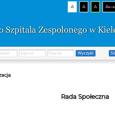
A
A
A
A⟷
Wyczyść
Sz
zacja
Rada Społeczna