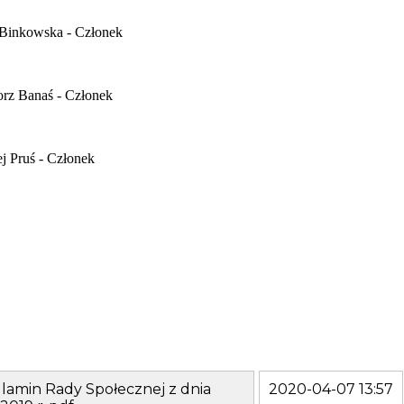
ul. Grunwaldzka 45
25-736 Kielce
 Binkowska - Członek
e-mail: szpital@wszzkielce.pl
Sekretariat :
orz Banaś - Członek
tel. (041) 36-71-301
fax. (041) 34-50-623
adres ESP /wszkielce/skrytka
ej Pruś - Członek
adres e-Doręczeń: AE:PL-61904-70660-UWVRH-14
lamin Rady Społecznej z dnia
2020-04-07 13:57