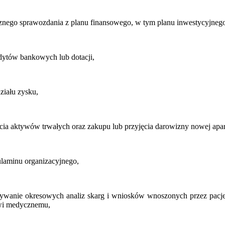
cznego sprawozdania z planu finansowego, w tym planu inwestycyjneg
edytów bankowych lub dotacji,
ziału zysku,
ycia aktywów trwałych oraz zakupu lub przyjęcia darowizny nowej apar
ulaminu organizacyjnego,
ywanie okresowych analiz skarg i wniosków wnoszonych przez pac
wi medycznemu,