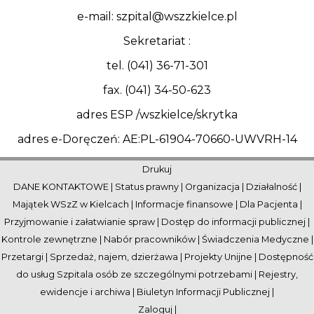
e-mail: szpital@wszzkielce.pl
Sekretariat :
tel. (041) 36-71-301
fax. (041) 34-50-623
adres ESP /wszkielce/skrytka
adres e-Doręczeń: AE:PL-61904-70660-UWVRH-14
Drukuj
DANE KONTAKTOWE
|
Status prawny
|
Organizacja
|
Działalność
|
Majątek WSzZ w Kielcach
|
Informacje finansowe
|
Dla Pacjenta
|
Przyjmowanie i załatwianie spraw
|
Dostęp do informacji publicznej
|
Kontrole zewnętrzne
|
Nabór pracowników
|
Świadczenia Medyczne
|
Przetargi
|
Sprzedaż, najem, dzierżawa
|
Projekty Unijne
|
Dostępność
do usług Szpitala osób ze szczególnymi potrzebami
|
Rejestry,
ewidencje i archiwa
|
Biuletyn Informacji Publicznej
|
Zaloguj
|