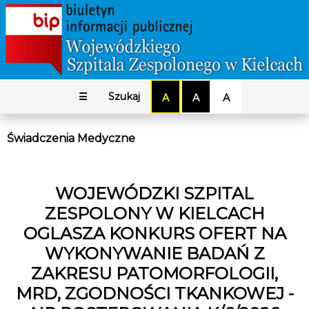
☰
Szukaj
A
A
A
Świadczenia Medyczne
WOJEWÓDZKI SZPITAL
ZESPOLONY W KIELCACH
OGLASZA KONKURS OFERT NA
WYKONYWANIE BADAŃ Z
ZAKRESU PATOMORFOLOGII,
MRD, ZGODNOŚCI TKANKOWEJ -