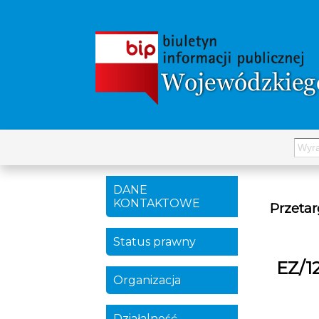
DANE
KONTAKTOWE
Przetar
Status prawny
EZ/1
Organizacja
Działalność