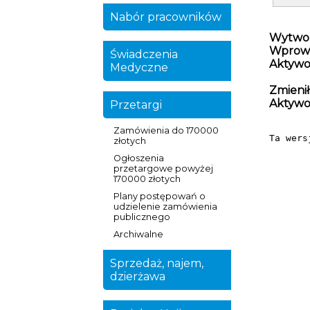
Nabór pracowników
Wytwor
Wprowa
Świadczenia
Aktywo
Medyczne
Zmienił
Aktywo
Przetargi
Zamówienia do 170000
Ta wers
złotych
Ogłoszenia
przetargowe powyżej
170000 złotych
Plany postępowań o
udzielenie zamówienia
publicznego
Archiwalne
Sprzedaż, najem,
dzierżawa