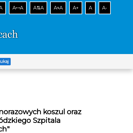
A
A
A
A⇅A
A
A
A+
A
A-
⟷
⇅
ukaj
norazowych koszul oraz
ódzkiego Szpitala
ch"