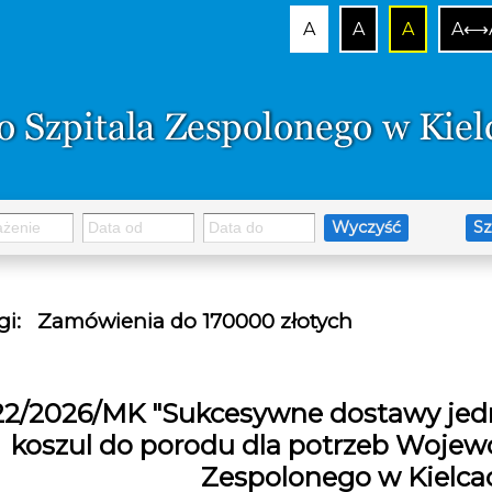
A
A
A
A⟷
Wyczyść
Sz
gi
:
Zamówienia do 170000 złotych
22/2026/MK "Sukcesywne dostawy jed
koszul do porodu dla potrzeb Wojew
Zespolonego w Kielca