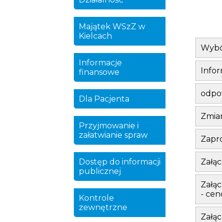
Majątek WSzZ w
Kielcach
Wybór
Informacje
Infor
finansowe
odpow
Dla Pacjenta
Zmian
Przyjmowanie i
załatwianie spraw
Zapro
Dostęp do informacji
Załąc
publicznej
Załąc
- cen
Kontrole
zewnętrzne
Załą