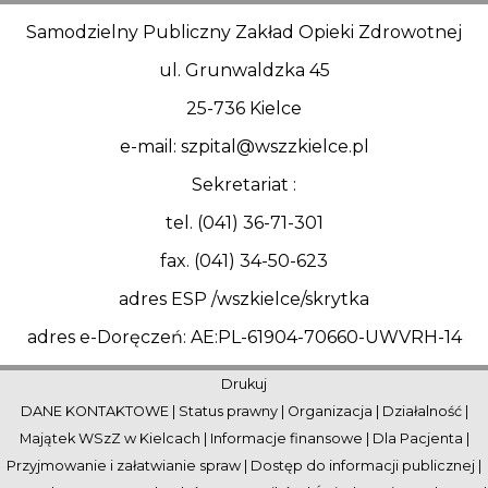
Samodzielny Publiczny Zakład Opieki Zdrowotnej
ul. Grunwaldzka 45
25-736 Kielce
e-mail: szpital@wszzkielce.pl
Sekretariat :
tel. (041) 36-71-301
fax. (041) 34-50-623
adres ESP /wszkielce/skrytka
adres e-Doręczeń: AE:PL-61904-70660-UWVRH-14
Drukuj
DANE KONTAKTOWE
|
Status prawny
|
Organizacja
|
Działalność
|
Majątek WSzZ w Kielcach
|
Informacje finansowe
|
Dla Pacjenta
|
Przyjmowanie i załatwianie spraw
|
Dostęp do informacji publicznej
|