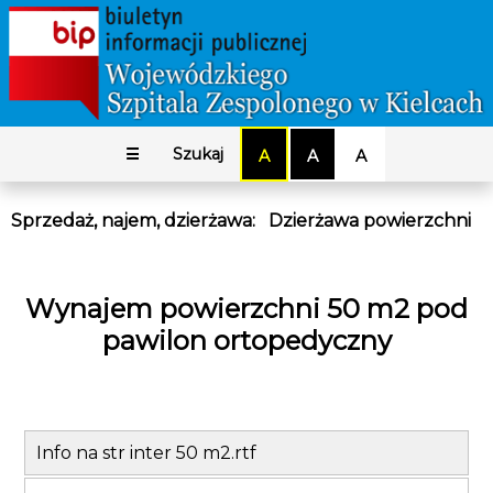
☰
Szukaj
A
A
A
Sprzedaż, najem, dzierżawa
:
Dzierżawa powierzchni
Wynajem powierzchni 50 m2 pod
pawilon ortopedyczny
Info na str inter 50 m2.rtf