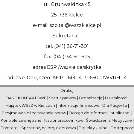
ul. Grunwaldzka 45
25-736 Kielce
e-mail: szpital@wszzkielce.pl
Sekretariat :
tel. (041) 36-71-301
fax. (041) 34-50-623
adres ESP /wszkielce/skrytka
adres e-Doręczeń: AE:PL-61904-70660-UWVRH-14
Drukuj
DANE KONTAKTOWE
|
Status prawny
|
Organizacja
|
Działalność
|
Majątek WSzZ w Kielcach
|
Informacje finansowe
|
Dla Pacjenta
|
Przyjmowanie i załatwianie spraw
|
Dostęp do informacji publicznej
|
Kontrole zewnętrzne
|
Nabór pracowników
|
Świadczenia Medyczne
|
Przetargi
|
Sprzedaż, najem, dzierżawa
|
Projekty Unijne
|
Dostępność