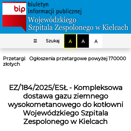
☰
Szukaj
A
A
A
Przetargi
:
Ogłoszenia przetargowe powyżej 170000
złotych
EZ/184/2025/ESŁ - Kompleksowa
dostawa gazu ziemnego
wysokometanowego do kotłowni
Wojewódzkiego Szpitala
Zespolonego w Kielcach