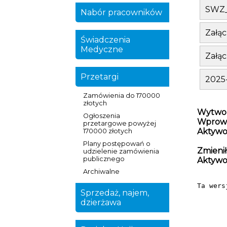
SWZ_
Nabór pracowników
Załąc
Świadczenia
Medyczne
Załąc
Przetargi
2025
Zamówienia do 170000
złotych
Wytwor
Ogłoszenia
Wprowa
przetargowe powyżej
Aktywo
170000 złotych
Plany postępowań o
Zmienił
udzielenie zamówienia
publicznego
Aktywo
Archiwalne
Ta wers
Sprzedaż, najem,
dzierżawa