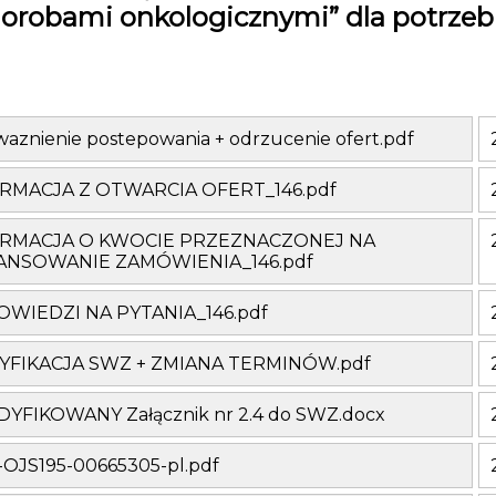
orobami onkologicznymi” dla potrzeb 
aznienie postepowania + odrzucenie ofert.pdf
RMACJA Z OTWARCIA OFERT_146.pdf
RMACJA O KWOCIE PRZEZNACZONEJ NA
ANSOWANIE ZAMÓWIENIA_146.pdf
WIEDZI NA PYTANIA_146.pdf
FIKACJA SWZ + ZMIANA TERMINÓW.pdf
YFIKOWANY Załącznik nr 2.4 do SWZ.docx
-OJS195-00665305-pl.pdf