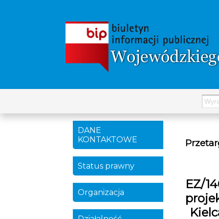
DANE
KONTAKTOWE
Przetar
Status prawny
EZ/14
Organizacja
proje
Kiel
Działalność