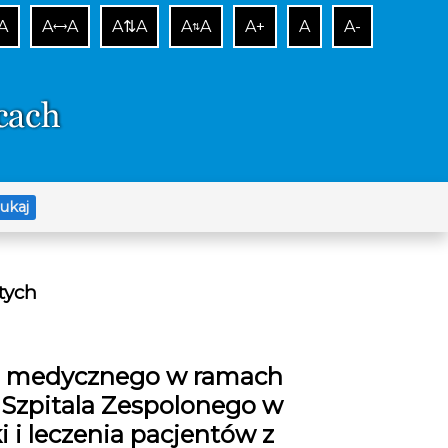
A
A
A
A⇅A
A
A
A+
A
A-
⟷
⇅
ukaj
tych
tu medycznego w ramach
Szpitala Zespolonego w
 i leczenia pacjentów z