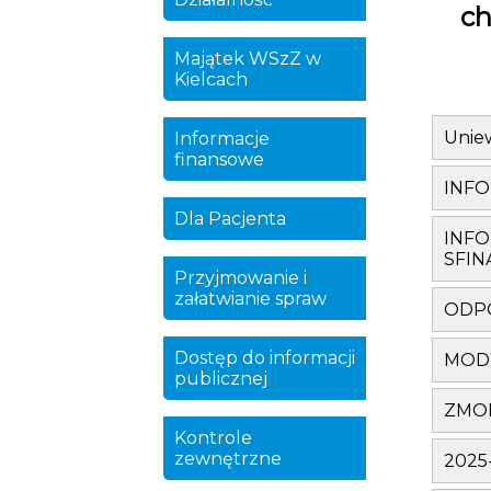
ch
Majątek WSzZ w
Kielcach
Uniew
Informacje
finansowe
INFO
Dla Pacjenta
INFO
SFIN
Przyjmowanie i
załatwianie spraw
ODPO
Dostęp do informacji
MODY
publicznej
ZMOD
Kontrole
zewnętrzne
2025