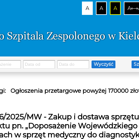
A
A
A
A⟷
Wyczyść
Sz
gi
:
Ogłoszenia przetargowe powyżej 170000 zło
6/2025/MW - Zakup i dostawa sprzę
ktu pn. „Doposażenie Wojewódzkiego 
cach w sprzęt medyczny do diagnostyki