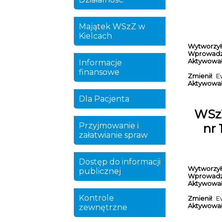
Majątek WSzZ w
Kielcach
Wytworzył
Wprowadz
Aktywowa
Informacje
finansowe
Zmienił
: E
Aktywowa
Dla Pacjenta
WSzZ
Przyjmowanie i
nr 
załatwianie spraw
Dostęp do informacji
Wytworzył
publicznej
Wprowadz
Aktywowa
Kontrole
Zmienił
: E
Aktywowa
zewnętrzne