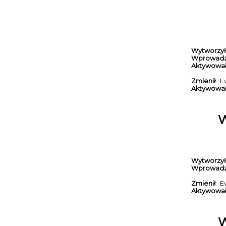
Wytworzył
Wprowadz
Aktywowa
Zmienił
: E
Aktywowa
W
Wytworzył
Wprowadz
Zmienił
: E
Aktywowa
W