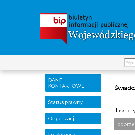
DANE
KONTAKTOWE
Świadc
Status prawny
Ilość ar
Organizacja
poprze
Działalność