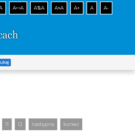
A
A
A
A⇅A
A
A
A+
A
A-
⟷
⇅
ukaj
11
12
następna
koniec