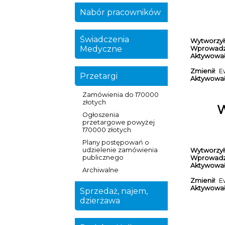
Nabór pracowników
Świadczenia
Wytworzył
Medyczne
Wprowadz
Aktywowa
Zmienił
: E
Przetargi
Aktywowa
Zamówienia do 170000
złotych
W
Ogłoszenia
przetargowe powyżej
170000 złotych
Plany postępowań o
udzielenie zamówienia
Wytworzył
publicznego
Wprowadz
Aktywowa
Archiwalne
Zmienił
: E
Aktywowa
Sprzedaż, najem,
dzierżawa