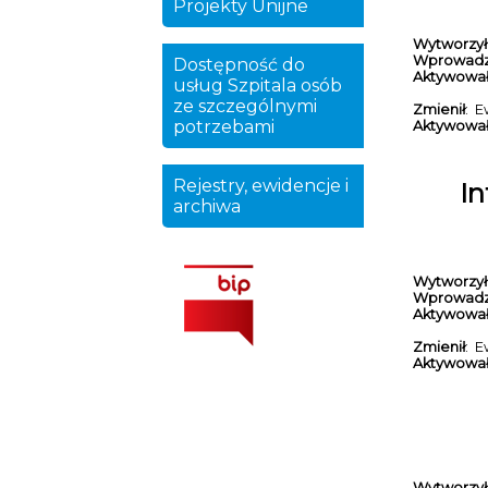
Projekty Unijne
Wytworzył
Wprowadz
Dostępność do
Aktywowa
usług Szpitala osób
ze szczególnymi
Zmienił
: E
potrzebami
Aktywowa
Rejestry, ewidencje i
In
archiwa
Wytworzył
Wprowadz
Aktywowa
Zmienił
: E
Aktywowa
Wytworzył