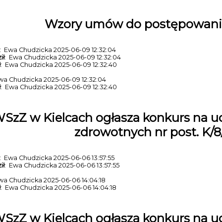
Wzory umów do postępowani
: Ewa Chudzicka 2025-06-09 12:32:04
ił
: Ewa Chudzicka 2025-06-09 12:32:04
ł
: Ewa Chudzicka 2025-06-09 12:32:40
wa Chudzicka 2025-06-09 12:32:04
Samodzielny Publiczny Zakład Opieki Zdrowotnej
ł
: Ewa Chudzicka 2025-06-09 12:32:40
ul. Grunwaldzka 45
25-736 Kielce
SzZ w Kielcach ogłasza konkurs na u
e-mail: szpital@wszzkielce.pl
zdrowotnych nr post. K/
Sekretariat :
tel. (041) 36-71-301
fax. (041) 34-50-623
: Ewa Chudzicka 2025-06-06 13:57:55
ił
: Ewa Chudzicka 2025-06-06 13:57:55
adres ESP /wszkielce/skrytka
wa Chudzicka 2025-06-06 14:04:18
adres e-Doręczeń: AE:PL-61904-70660-UWVRH-14
ł
: Ewa Chudzicka 2025-06-06 14:04:18
SzZ w Kielcach ogłasza konkurs na u