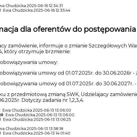
wa Chudzicka 2025-06-16 12:34:31
ł
: Ewa Chudzicka 2025-06-16 12:35:44
macja dla oferentów do postępowania K/
jacy zamówienie, informuje o zmianie Szczegółowych Wa
. 4, który otrzymuje brzmienie:
s obowiązywania umowy:
 obowiązywania umowy od 01.07.2025r. do 30.06.2026r - za
 obowiązywania umowy od 01.07.2025r. do 30.06.2027r. - z
ku z przedmiotową zmianą SWK, Udzielajacy zamówienie 
6.2025r. Dotyczy zadania nr 1,2,3,4.
: Ewa Chudzicka 2025-06-13 13:06:00
ił
: Ewa Chudzicka 2025-06-13 13:06:00
ł
: Ewa Chudzicka 2025-06-13 13:06:25
wa Chudzicka 2025-06-13 13:58:18
ł
: Ewa Chudzicka 2025-06-13 14:01:40