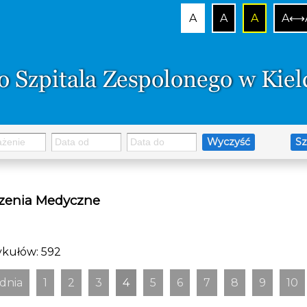
A
A
A
A⟷
Wyczyść
Sz
zenia Medyczne
tykułów: 592
dnia
1
2
3
4
5
6
7
8
9
10