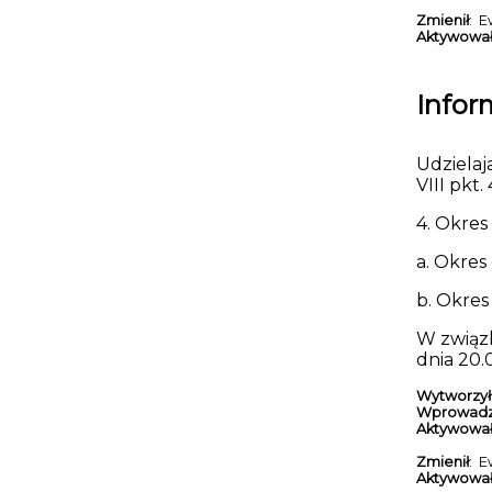
Zmienił
: E
Aktywowa
Infor
Udziela
VIII pkt
4. Okre
a. Okres
b. Okres
W związ
dnia 20.0
Wytworzył
Wprowadz
Aktywowa
Zmienił
: E
Aktywowa